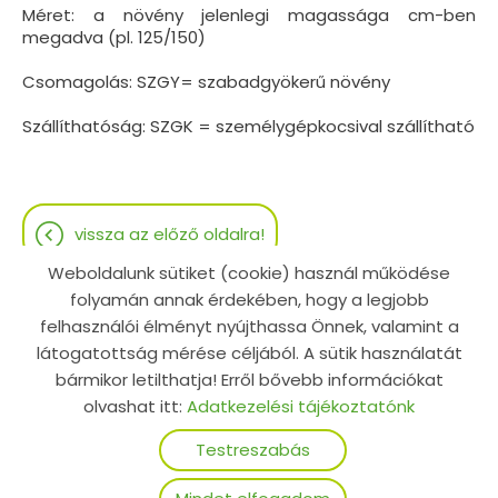
Méret: a növény jelenlegi magassága cm-ben
megadva (pl. 125/150)
Csomagolás: SZGY= szabadgyökerű növény
Szállíthatóság: SZGK = személygépkocsival szállítható
vissza az előző oldalra!
Weboldalunk sütiket (cookie) használ működése
folyamán annak érdekében, hogy a legjobb
felhasználói élményt nyújthassa Önnek, valamint a
látogatottság mérése céljából. A sütik használatát
Oldal információk
Adatkezelési tájékoztató
bármikor letilthatja! Erről bővebb információkat
Impresszum
Sütik kezelése
olvashat itt:
Adatkezelési tájékoztatónk
Testreszabás
© 2026 - Minden jog fenntartva